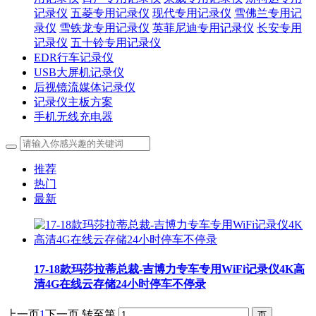
记录仪
五菱专用记录仪
现代专用记录仪
雪佛兰专用记
录仪
雪铁龙专用记录仪
英菲尼迪专用记录仪
长安专用
记录仪
五十铃专用记录仪
EDR行车记录仪
USB大屏机记录仪
后视镜流媒体记录仪
记录仪主板方案
手机无线充电器
推荐
热门
最新
17-18款玛莎拉蒂总裁-吉博力专车专用WiFi记录仪4K高
清4G在线云存储24小时停车不停录
上一页
1
下一页
转至第