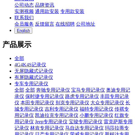
公司动态
品牌资讯
实测视频
通用款安装
专用款安装
联系我们
会员服务
反馈留言
在线招聘
公司地址
English
产品展示
全部
4G4K4S记录仪
无屏隐藏式记录仪
有屏隐藏式记录仪
专车专用记录仪
全部
全部
奔驰专用记录仪
宝马专用记录仪
奥迪专用记
录仪
保时捷专用记录仪
路虎专用记录仪
丰田专用记录
仪
本田专用记录仪
别克专用记录仪
大众专用记录仪
长
城专用记录仪
吉利专用记录仪
福特专用记录仪
传祺专
用记录仪
凯迪拉克专用记录仪
小鹏专用记录仪
红旗专
用记录仪
Jeep专用记录仪
宝骏专用记录仪
雷克萨斯专用
记录仪
林肯专用记录仪
马自达专用记录仪
玛莎拉蒂专
用记录仪
日产专用记录仪
荣威专用记录仪
斯柯达专用