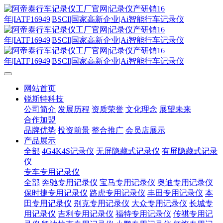
网站首页
锐斯特科技
公司简介
发展历程
资质荣誉
文化理念
展望未来
合作加盟
品牌优势
投资前景
整合推广
会员店展示
产品展示
全部
4G4K4S记录仪
无屏隐藏式记录仪
有屏隐藏式记录
仪
专车专用记录仪
全部
奔驰专用记录仪
宝马专用记录仪
奥迪专用记录仪
保时捷专用记录仪
路虎专用记录仪
丰田专用记录仪
本
田专用记录仪
别克专用记录仪
大众专用记录仪
长城专
用记录仪
吉利专用记录仪
福特专用记录仪
传祺专用记