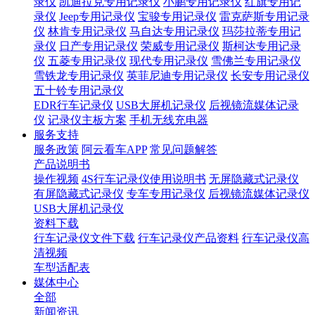
录仪
凯迪拉克专用记录仪
小鹏专用记录仪
红旗专用记
录仪
Jeep专用记录仪
宝骏专用记录仪
雷克萨斯专用记录
仪
林肯专用记录仪
马自达专用记录仪
玛莎拉蒂专用记
录仪
日产专用记录仪
荣威专用记录仪
斯柯达专用记录
仪
五菱专用记录仪
现代专用记录仪
雪佛兰专用记录仪
雪铁龙专用记录仪
英菲尼迪专用记录仪
长安专用记录仪
五十铃专用记录仪
EDR行车记录仪
USB大屏机记录仪
后视镜流媒体记录
仪
记录仪主板方案
手机无线充电器
服务支持
服务政策
阿云看车APP
常见问题解答
产品说明书
操作视频
4S行车记录仪使用说明书
无屏隐藏式记录仪
有屏隐藏式记录仪
专车专用记录仪
后视镜流媒体记录仪
USB大屏机记录仪
资料下载
行车记录仪文件下载
行车记录仪产品资料
行车记录仪高
清视频
车型适配表
媒体中心
全部
新闻资讯