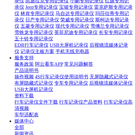
录仪
凯迪拉克专用记录仪
小鹏专用记录仪
红旗专用记
录仪
Jeep专用记录仪
宝骏专用记录仪
雷克萨斯专用记录
仪
林肯专用记录仪
马自达专用记录仪
玛莎拉蒂专用记
录仪
日产专用记录仪
荣威专用记录仪
斯柯达专用记录
仪
五菱专用记录仪
现代专用记录仪
雪佛兰专用记录仪
雪铁龙专用记录仪
英菲尼迪专用记录仪
长安专用记录仪
五十铃专用记录仪
EDR行车记录仪
USB大屏机记录仪
后视镜流媒体记录
仪
记录仪主板方案
手机无线充电器
服务支持
服务政策
阿云看车APP
常见问题解答
产品说明书
操作视频
4S行车记录仪使用说明书
无屏隐藏式记录仪
有屏隐藏式记录仪
专车专用记录仪
后视镜流媒体记录仪
USB大屏机记录仪
资料下载
行车记录仪文件下载
行车记录仪产品资料
行车记录仪高
清视频
车型适配表
媒体中心
全部
新闻资讯