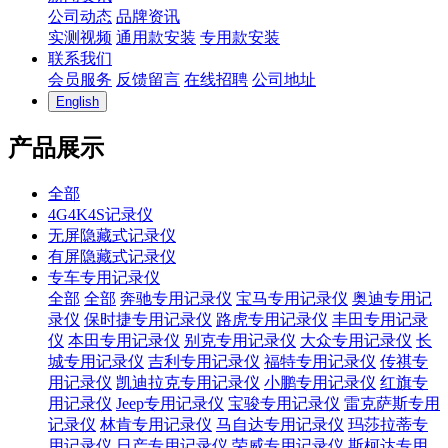
公司动态
品牌资讯
实测视频
通用款安装
专用款安装
联系我们
会员服务
反馈留言
在线招聘
公司地址
English
产品展示
全部
4G4K4S记录仪
无屏隐藏式记录仪
有屏隐藏式记录仪
专车专用记录仪
全部
全部
奔驰专用记录仪
宝马专用记录仪
奥迪专用记
录仪
保时捷专用记录仪
路虎专用记录仪
丰田专用记录
仪
本田专用记录仪
别克专用记录仪
大众专用记录仪
长
城专用记录仪
吉利专用记录仪
福特专用记录仪
传祺专
用记录仪
凯迪拉克专用记录仪
小鹏专用记录仪
红旗专
用记录仪
Jeep专用记录仪
宝骏专用记录仪
雷克萨斯专用
记录仪
林肯专用记录仪
马自达专用记录仪
玛莎拉蒂专
用记录仪
日产专用记录仪
荣威专用记录仪
斯柯达专用