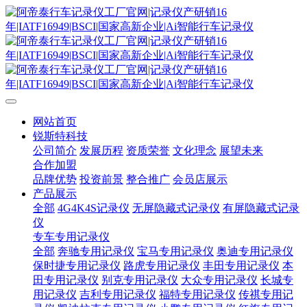
网站首页
锐斯特科技
公司简介
发展历程
资质荣誉
文化理念
展望未来
合作加盟
品牌优势
投资前景
整合推广
会员店展示
产品展示
全部
4G4K4S记录仪
无屏隐藏式记录仪
有屏隐藏式记录
仪
专车专用记录仪
全部
奔驰专用记录仪
宝马专用记录仪
奥迪专用记录仪
保时捷专用记录仪
路虎专用记录仪
丰田专用记录仪
本
田专用记录仪
别克专用记录仪
大众专用记录仪
长城专
用记录仪
吉利专用记录仪
福特专用记录仪
传祺专用记